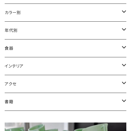
訳あり値引き
Akro Agate（Alley/Vitro他）
カラー別
まとめ販売値引き
Anchor Hocking/Fire-King
アイボリー
年代別
Ad・Character Print
Ball corporation/Mason Jar
アズライト
1890-1910年代
食器
Bubble
CORNING/Pyrex
イエロー
1910-20年代
皿
インテリア
Charm
Fenton
ヴィトロック
1930-40年代
ボウル
花瓶
アクセ
D-Handle Mug
Hazel Atlas
オーロラ
1950-60年代
マグ
小物入れ
ブローチ
書籍
Jane Ray
Cハンドルマグ
Herman Miller
オレンジ/レッド
1970-80年代
カップ
家具
イヤリング/ピアス
専門書
Kimberly