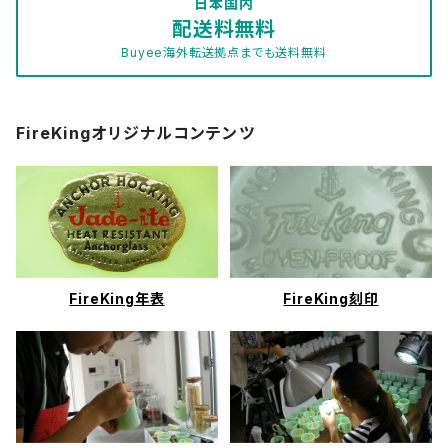
日本国内
配送料無料
Buyee海外転送拠点までも送料無料
ブラウン
ブラック
FireKingオリジナルコンテンツ
ホワイト
ロイヤルルビー
FireKing年表
FireKing刻印