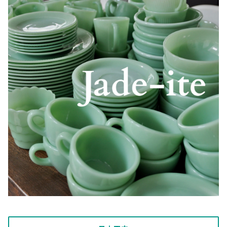
Dハンドルマグ
Jeannette/Glasbake
クリア/クリスタル
1990年代〜
グラス
ビー玉・ミニチュア
ケース
絵本/コミック
Moonstone
スタッキングマグ
アンティークビー玉
MacBETH-EVANS
ゴールド/ピーチラスター
容器
店舗インテリア
Philbe
その他
ミニチュア品
McKee Glass Company
サファイアブルー
Restaurant Wear
Sara coventry
ジェダイ/ジェード
Shell
Japan
ターコイズブルー
Swirl
ピンク
Others
フォレストグリーン
1700Line
プリント系