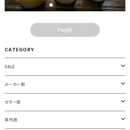
PayID
CATEGORY
SALE
単品割引
メーカー別
訳あり値引き
Akro Agate（Alley/Vitro他）
カラー別
まとめ販売値引き
Anchor Hocking/Fire-King
アイボリー
年代別