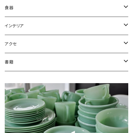
Ad・Character Print
Ball corporation/Mason Jar
アズライト
1890-1910年代
食器
Bubble
CORNING/Pyrex
イエロー
1910-20年代
皿
インテリア
Charm
Fenton
ヴィトロック
1930-40年代
ボウル
花瓶
アクセ
D-Handle Mug
Hazel Atlas
オーロラ
1950-60年代
マグ
小物入れ
ブローチ
書籍
Jane Ray
Cハンドルマグ
Herman Miller
オレンジ/レッド
1970-80年代
カップ
家具
イヤリング/ピアス
専門書
Kimberly
Dハンドルマグ
Jeannette/Glasbake
クリア/クリスタル
1990年代〜
グラス
ビー玉・ミニチュア
ケース
絵本/コミック
Moonstone
スタッキングマグ
アンティークビー玉
MacBETH-EVANS
ゴールド/ピーチラスター
容器
店舗インテリア
Philbe
その他
ミニチュア品