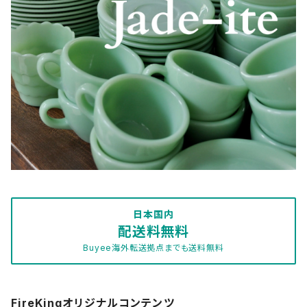
McKee Glass Company
サファイアブルー
Restaurant Wear
Sara coventry
ジェダイ/ジェード
Shell
Japan
ターコイズブルー
Swirl
ピンク
Others
フォレストグリーン
1700Line
プリント系
日本国内
配送料無料
Buyee海外転送拠点までも送料無料
ブラウン
ブラック
FireKingオリジナルコンテンツ