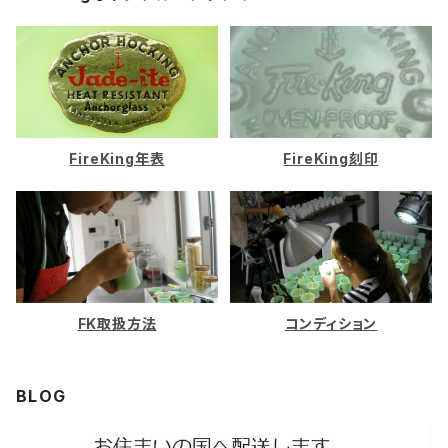
ホワイト
ロイヤルルビー
FireKing年表
FireKing刻印
FK取扱方法
コンディション
BLOG