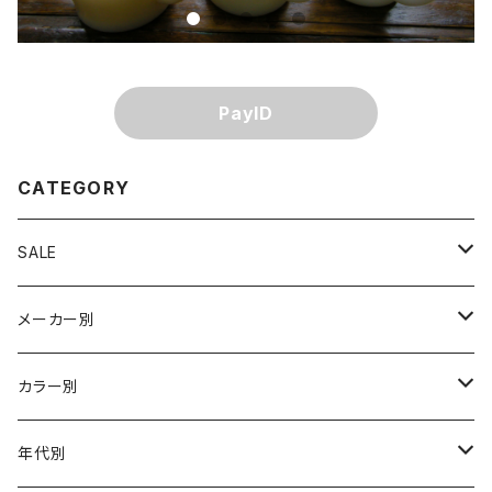
PayID
CATEGORY
SALE
単品割引
メーカー別
訳あり値引き
Akro Agate（Alley/Vitro他）
カラー別
まとめ販売値引き
Anchor Hocking/Fire-King
アイボリー
年代別