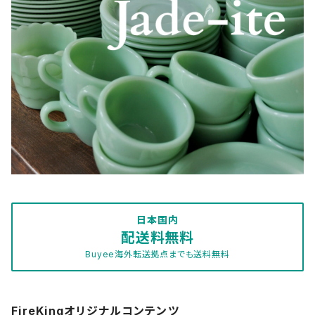
McKee Glass Company
サファイアブルー
Restaurant Wear
Sara coventry
ジェダイ/ジェード
Shell
Japan
ターコイズブルー
Swirl
ピンク
Others
フォレストグリーン
1700Line
プリント系
日本国内
配送料無料
Buyee海外転送拠点までも送料無料
ブラウン
ブラック
FireKingオリジナルコンテンツ