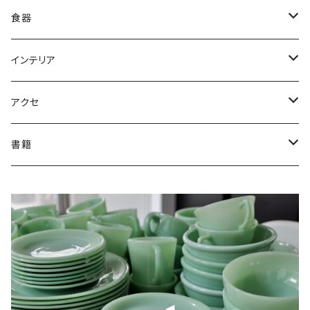
Ad・Character Print
Ball corporation/Mason Jar
アズライト
1890-1910年代
食器
Bubble
CORNING/Pyrex
イエロー
1910-20年代
皿
インテリア
Charm
Fenton
ヴィトロック
1930-40年代
ボウル
花瓶
アクセ
D-Handle Mug
Hazel Atlas
オーロラ
1950-60年代
マグ
小物入れ
ブローチ
書籍
Jane Ray
Cハンドルマグ
Herman Miller
オレンジ/レッド
1970-80年代
カップ
家具
イヤリング/ピアス
専門書
Kimberly
Dハンドルマグ
Jeannette/Glasbake
クリア/クリスタル
1990年代〜
グラス
ビー玉・ミニチュア
ケース
絵本/コミック
Moonstone
スタッキングマグ
アンティークビー玉
MacBETH-EVANS
ゴールド/ピーチラスター
容器
店舗インテリア
Philbe
その他
ミニチュア品