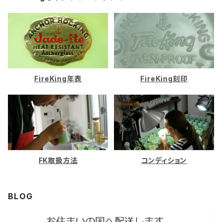
ホワイト
ロイヤルルビー
FireKing年表
FireKing刻印
FK取扱方法
コンディション
BLOG